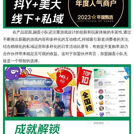
在产品层
面,蹦蛋小队还注重游戏设计的创新和玩家体验的丰富性,通过
不断推出新颖的游戏内容和多样化的互动模式,持续吸引新老消费者的关注,
结合精细化的私域运营和多样化的日常活动比赛等，
有效提升复购率,助力
合作伙伴带来稳定且可观的收益。这对于加盟伙伴而言，加盟蹦蛋小队无
疑是一个明智的选择
。