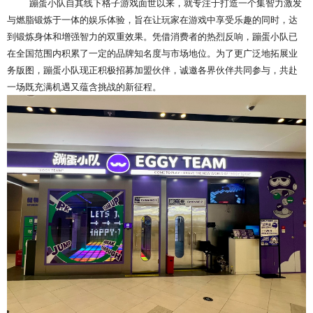
蹦蛋小队自其线下格
子游戏面世以来，就专注于打造一个集智力激发
与燃脂锻炼于一体的娱乐体验，旨在让玩家在游戏中享受乐趣的同时，达
到锻炼身体和增强智力的双重效果。凭借消费者的热烈反响，蹦蛋小队已
在全国范围内积累了一定的品牌知名度与市场地位。为了更广泛地拓展业
务版图，蹦蛋小队现正积极招募加盟伙伴，诚邀各界
伙伴共同参与
，共赴
一场既充满机遇又蕴含挑战的新征程。