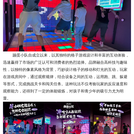
蹦蛋小队自成立以来，以其独特的格子游戏设计和丰富的互动体验，
迅速赢得了市场的广泛认可和消费者的热烈追捧。品牌融合高科技与趣味
性，以独特的像素风格为背景，巧妙设计格子的移动和灯光的互动，玩家
在游戏房间中，通过
观察规律，结合设备之间的互动，运用跑、跳、躲避
等形式
，完成挑战关卡和
闯关
任务。这种玩法不仅考验玩家的反应速度和
观察
能力，还
得到了一定的体能锻炼，对孩子和青少年的吸引力尤为明
显
。