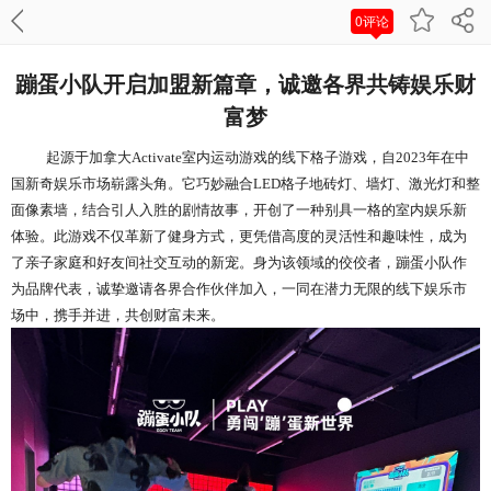
0评论
蹦蛋小队开启加盟新篇章，诚邀各界共铸娱乐财
富梦
起源于加拿大Activate室内运动游戏的线下格子游戏，自2023年在中
国新奇娱乐市场崭露头角。它巧妙融合LED格子地砖灯、墙灯、激光灯
和整
面像素墙，结合
引人入胜的剧情故事，开创了一种别具一格的室内娱乐新
体验。此游戏不仅革新了健身方式，更凭借高度的灵活性和趣味性，成为
了亲
子家庭和
好友间社交互动的新宠。
身为
该领域的佼佼者，蹦蛋小队作
为品牌代表，诚挚邀请各界合作伙伴加入，一同在潜力无限的线下娱乐市
场中，携手并进，共创财富未来。