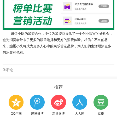
蹦蛋小队的加盟合作，不仅为加盟商提供了一个创业致富的好机会，
也为消费者带来了更多的娱乐选择和更好的消费体验。相信在不久的将
来，蹦蛋小队将成为更多人心中的娱乐首选品牌，为人们的生活增添更多
的乐趣和色彩。
0评论
推荐
QQ空间
腾讯微博
新浪微博
人人网
豆瓣