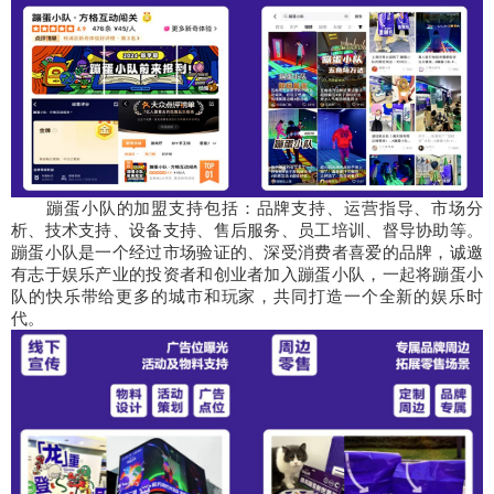
蹦蛋小队的加盟支持包括：品牌支持、运营指导、市场分
析、技术支持、
设备支持
、售后服务、员工培训
、督导协助
等。
蹦蛋小队是一个经过市场验证的、深受消费者喜爱的品牌，诚邀
有志于娱乐产业的投资者和创业者加入蹦蛋小队，一起将蹦蛋小
队的快乐带给更多的城市和玩家，共同打造一个全新的娱乐时
代。