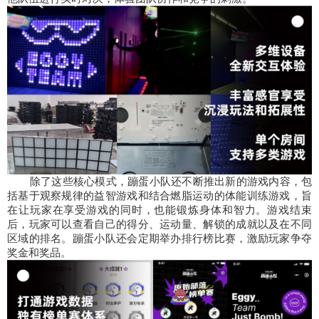
除了这些核心模式，蹦蛋小队还不断推出新的游戏内容，包
括基于观察规律的益智游戏和结合燃脂运动的体能训练游戏，旨
在让玩家在享受游戏的同时，也能锻炼身体和智力。游戏结束
后，玩家可以查看自己的得分、运动量、解锁的成就以及在不同
区域的排名。蹦蛋小队还会定期举办排行榜比赛，激励玩家争夺
奖金和奖品。