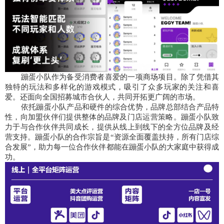
蹦蛋小队作为备受消费者喜爱的一项商场项目。除了凭借其
独特的玩法和多样化的游戏模式，吸引了众多玩家的关注和喜
爱。还面向全国招募城市合伙人，共同开拓更广阔的市场。
依托蹦蛋小队产品和硬件的综合优势，品牌总部结合产品特
性，向加盟伙伴们提供整体的品牌及门店运营策略。蹦蛋小队致
力于与合作伙伴共同成长，提供从线上到线下的全方位品牌及经
营支持。蹦蛋小队的合作宗旨是“资源全面覆盖扶持，所有门店综
合发展”，助力每一位合作伙伴都能在蹦蛋小队的大家庭中获得成
功。